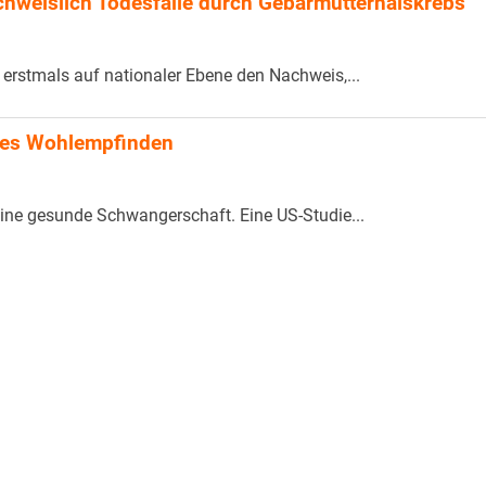
hweislich Todesfälle durch Gebärmutterhalskrebs
t erstmals auf nationaler Ebene den Nachweis,...
iges Wohlempfinden
eine gesunde Schwangerschaft. Eine US-Studie...