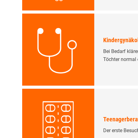
Kindergynäko
Bei Bedarf kläre
Töchter normal 
Teenagerbera
Der erste Besuc