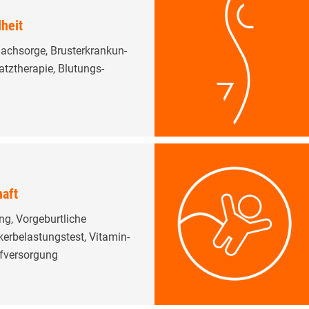
heit
nachsorge, Brust­erkran­kun­
tz­­therapie, Blutungs­
aft
g, Vorgeburtliche
kerbelastungstest, Vitamin-
f­versorgung