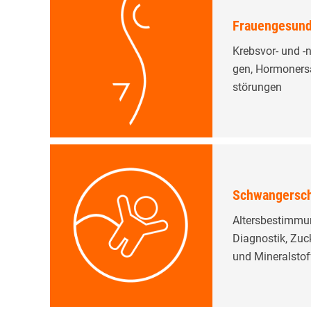
Frauengesund
Krebs­vor- und -
gen, Hormon­­ersa
störungen
Schwangersch
Altersbestimmun
Diagnostik, Zuc
und Mineral­stof