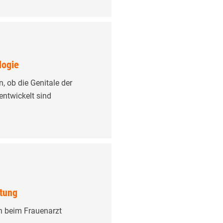
logie
n, ob die Genitale der
entwickelt sind
tung
h beim Frauenarzt