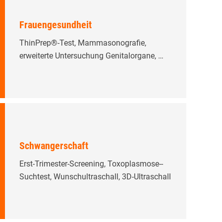
Frauengesundheit
ThinPrep®-Test, Mamma­sonografie,
erweiterte Unter­suchung Genital­organe, …
Schwangerschaft
Erst-Trimester-Screening, Toxo­plasmose-­
Suchtest, Wunsch­ultra­schall, 3D-Ultraschall